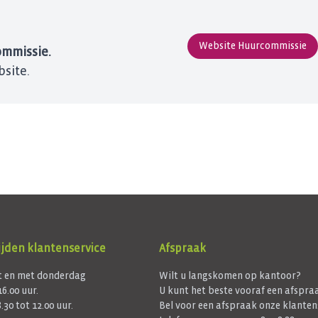
Website Huurcommissie
mmissie.
site.
jden klantenservice
Afspraak
 en met donderdag
Wilt u langskomen op kantoor?
16.00 uur.
U kunt het beste vooraf een afspr
.30 tot 12.00 uur.
Bel voor een afspraak onze klanten