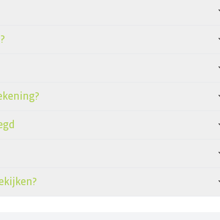
?
ekening?
egd
ekijken?