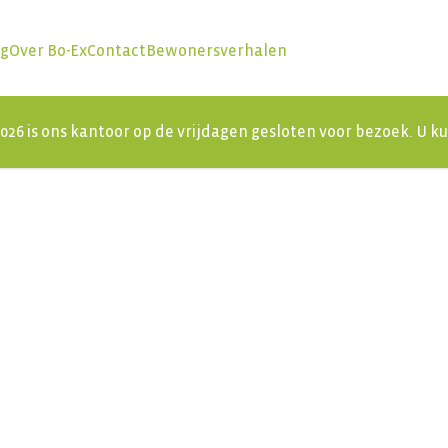
ng
Over Bo-Ex
Contact
Bewonersverhalen
 2026 is ons kantoor op de vrijdagen gesloten voor bezoek. U 