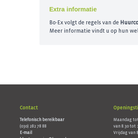
Extra informatie
Bo-Ex volgt de regels van de
Huurco
Meer informatie vindt u op hun web
Contact
Openingsti
Telefonisch bereikbaar
Maandag tot
(030) 282 78 88
van 8.30 tot 
E-mail
Vrijdag van 8