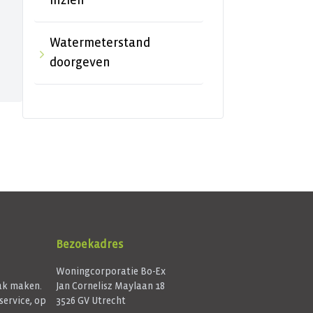
inzien
Watermeterstand
doorgeven
Bezoekadres
Woningcorporatie Bo-Ex
aak maken.
Jan Cornelisz Maylaan 18
service, op
3526 GV Utrecht