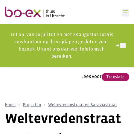
Let op: van 20 juli tot en met 28 augustus 2026 is
ons kantoor op de vrijdagen gesloten voor
bezoek. U kunt ons dan wel telefonisch
bereiken.
Lees voor
Translate
Home
Projecten
Weltevredenstraat en Bataviastraat
Weltevredenstraat