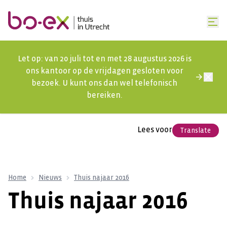
Let op: van 20 juli tot en met 28 augustus 2026 is
ons kantoor op de vrijdagen gesloten voor
bezoek. U kunt ons dan wel telefonisch
bereiken.
Lees voor
Translate
Home
Nieuws
Thuis najaar 2016
Thuis najaar 2016