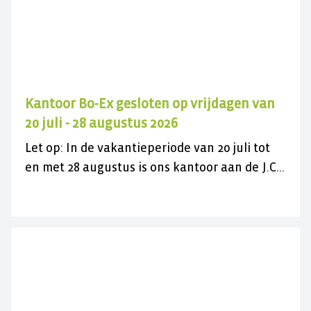
Kantoor Bo-Ex gesloten op vrijdagen van
20 juli - 28 augustus 2026
Let op: In de vakantieperiode van 20 juli tot
en met 28 augustus is ons kantoor aan de J.C.
Maylaan op de vrijdagen gesloten voor
bezoek. U kunt ons wel gewoon telefonisch
bereiken op 030 282 78 88 of kijk op onze
contactpagina. Wij wensen u een fijne
zomer(vakantie)!