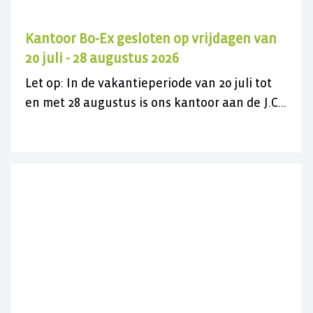
Kantoor Bo-Ex gesloten op vrijdagen van
20 juli - 28 augustus 2026
Let op: In de vakantieperiode van 20 juli tot
en met 28 augustus is ons kantoor aan de J.C.
Maylaan op de vrijdagen gesloten voor
bezoek. U kunt ons wel gewoon telefonisch
bereiken op 030 282 78 88 of kijk op onze
contactpagina. Wij wensen u een fijne
zomer(vakantie)!