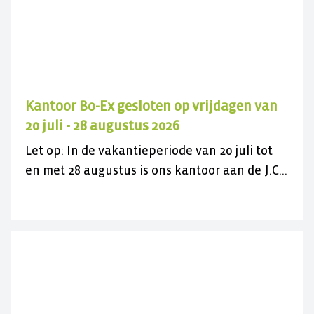
Kantoor Bo-Ex gesloten op vrijdagen van
20 juli - 28 augustus 2026
Let op: In de vakantieperiode van 20 juli tot
en met 28 augustus is ons kantoor aan de J.C.
Maylaan op de vrijdagen gesloten voor
bezoek. U kunt ons wel gewoon telefonisch
bereiken op 030 282 78 88 of kijk op onze
contactpagina. Wij wensen u een fijne
zomer(vakantie)!