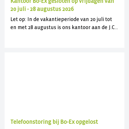
Kantoor Bo-Ex gesloten op vrijdagen van
20 juli - 28 augustus 2026
Let op: In de vakantieperiode van 20 juli tot
en met 28 augustus is ons kantoor aan de J.C.
Maylaan op de vrijdagen gesloten voor
bezoek. U kunt ons wel gewoon telefonisch
bereiken op 030 282 78 88 of kijk op onze
contactpagina. Wij wensen u een fijne
zomer(vakantie)!
Telefoonstoring bij Bo-Ex opgelost