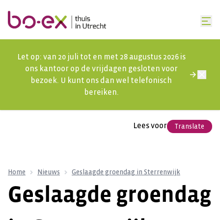
Let op: van 20 juli tot en met 28 augustus 2026 is
ons kantoor op de vrijdagen gesloten voor
bezoek. U kunt ons dan wel telefonisch
bereiken.
Lees voor
Translate
Home
Nieuws
Geslaagde groendag in Sterrenwijk
Geslaagde groendag