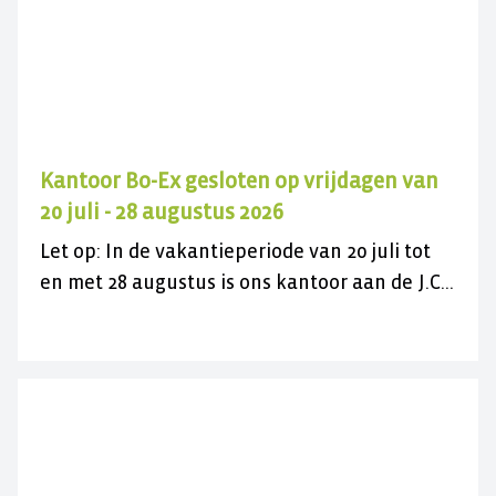
Kantoor Bo-Ex gesloten op vrijdagen van
20 juli - 28 augustus 2026
Let op: In de vakantieperiode van 20 juli tot
en met 28 augustus is ons kantoor aan de J.C.
Maylaan op de vrijdagen gesloten voor
bezoek. U kunt ons wel gewoon telefonisch
bereiken op 030 282 78 88 of kijk op onze
contactpagina. Wij wensen u een fijne
zomer(vakantie)!