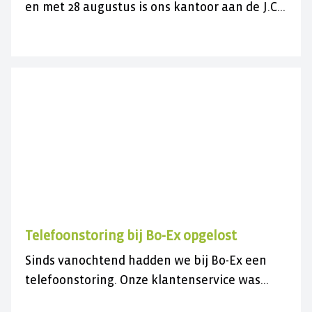
en met 28 augustus is ons kantoor aan de J.C.
Maylaan op de vrijdagen gesloten voor
bezoek. U kunt ons wel gewoon telefonisch
bereiken op 030 282 78 88 of kijk op onze
contactpagina. Wij wensen u een fijne
zomer(vakantie)!
Telefoonstoring bij Bo-Ex opgelost
Sinds vanochtend hadden we bij Bo-Ex een
telefoonstoring. Onze klantenservice was
daardoor niet bereikbaar.