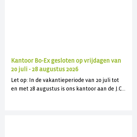
Kantoor Bo-Ex gesloten op vrijdagen van
20 juli - 28 augustus 2026
Let op: In de vakantieperiode van 20 juli tot
en met 28 augustus is ons kantoor aan de J.C.
Maylaan op de vrijdagen gesloten voor
bezoek. U kunt ons wel gewoon telefonisch
bereiken op 030 282 78 88 of kijk op onze
contactpagina. Wij wensen u een fijne
zomer(vakantie)!